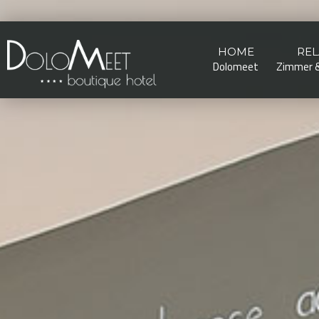
HOME
REL
Dolomeet
Zimmer &